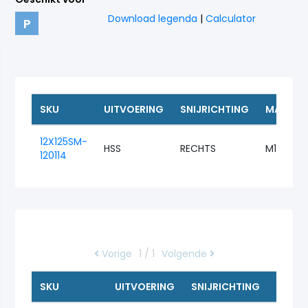
Download legenda
|
Calculator
P
SKU
UITVOERING
SNIJRICHTING
MAAT
12X125SM-
HSS
RECHTS
M12
120114
Vorige
1 / 1
Volgende
SKU
UITVOERING
SNIJRICHTING
MAAT