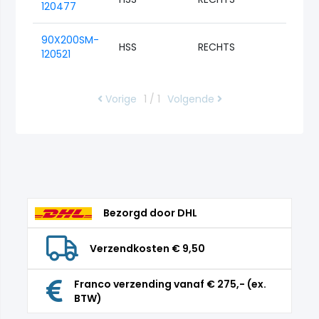
120477
90X200SM-
HSS
RECHTS
M90
120521
Vorige
1 / 1
Volgende
Bezorgd door DHL
Verzendkosten € 9,50
Franco verzending vanaf € 275,- (ex.
BTW)