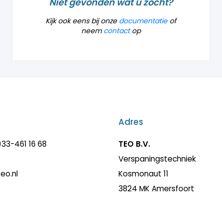
Niet gevonden wat u zocht?
Kijk ook eens bij onze
documentatie
of
neem
contact
op
t
Adres
)33-461 16 68
TEO B.V.
Verspaningstechniek
eo.nl
Kosmonaut 11
3824 MK Amersfoort