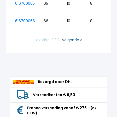
616700065
65
10
8
Lo
616700066
66
10
8
Lo
Vorige
1 / 2
Volgende
Bezorgd door DHL
Verzendkosten € 9,50
Franco verzending vanaf € 275,- (ex.
BTW)