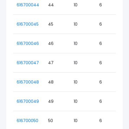
616700044
44
10
6
Lo
616700045
45
10
6
Lo
616700046
46
10
6
Lo
616700047
47
10
6
Lo
616700048
48
10
6
Lo
616700049
49
10
6
Lo
616700050
50
10
6
Lo