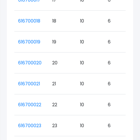
616700017
17
10
6
Lo
616700018
18
10
6
Lo
616700019
19
10
6
Lo
616700020
20
10
6
Lo
616700021
21
10
6
Lo
616700022
22
10
6
Lo
616700023
23
10
6
Lo