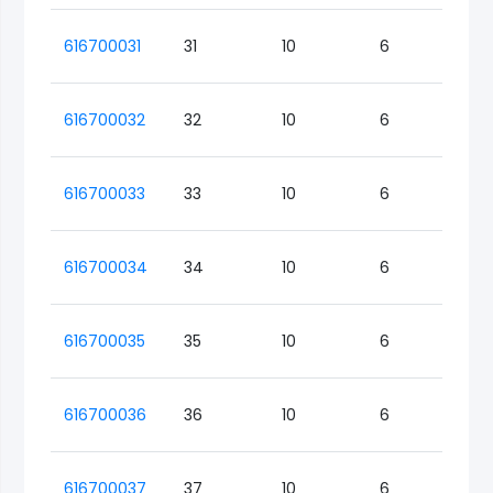
616700031
31
10
6
Lo
616700032
32
10
6
Lo
616700033
33
10
6
Lo
616700034
34
10
6
Lo
616700035
35
10
6
Lo
616700036
36
10
6
Lo
616700037
37
10
6
Lo