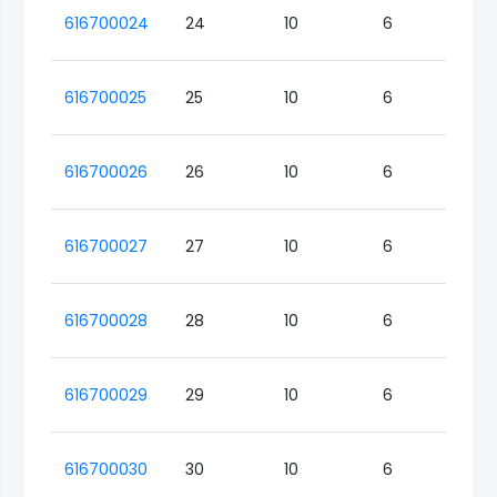
616700024
24
10
6
Lo
616700025
25
10
6
Lo
616700026
26
10
6
Lo
616700027
27
10
6
Lo
616700028
28
10
6
Lo
616700029
29
10
6
Lo
616700030
30
10
6
Lo