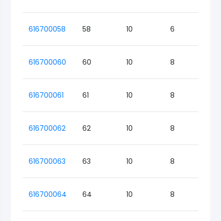
616700058
58
10
6
Lo
616700060
60
10
8
Lo
616700061
61
10
8
Lo
616700062
62
10
8
Lo
616700063
63
10
8
Lo
616700064
64
10
8
Lo