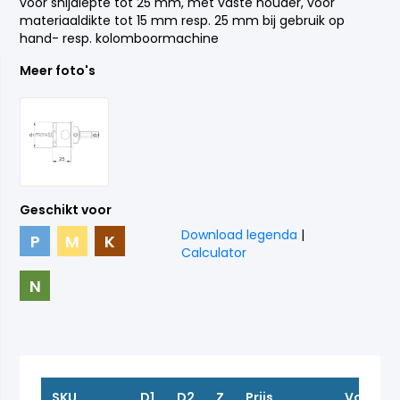
voor snijdiepte tot 25 mm, met vaste houder, voor
materiaaldikte tot 15 mm resp. 25 mm bij gebruik op
hand- resp. kolomboormachine
Meer foto's
Geschikt voor
Download legenda
|
P
M
K
Calculator
N
SKU
D1
D2
Z
Prijs
Voorra