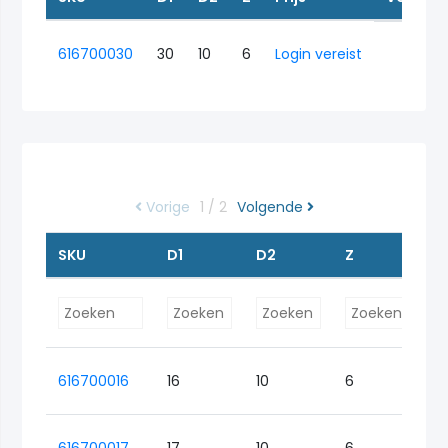
616700030
30
10
6
Login vereist
Vorige
1 / 2
Volgende
SKU
D1
D2
Z
Pr
616700016
16
10
6
Lo