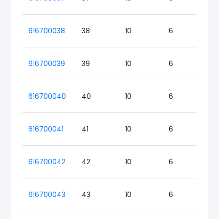
616700038
38
10
6
Lo
616700039
39
10
6
Lo
616700040
40
10
6
Lo
616700041
41
10
6
Lo
616700042
42
10
6
Lo
616700043
43
10
6
Lo