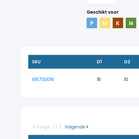
Geschikt voor
P
M
K
N
SKU
D1
D2
616700016
16
10
Vorige
1 / 2
Volgende