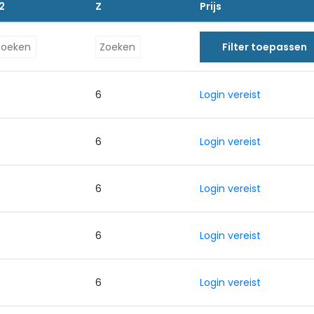
2
Z
Prijs
Filter toepassen
0
6
Login vereist
0
6
Login vereist
0
6
Login vereist
0
6
Login vereist
0
6
Login vereist