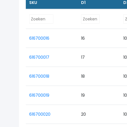
SKU
D1
D
616700016
16
1
616700017
17
1
616700018
18
1
616700019
19
1
616700020
20
1